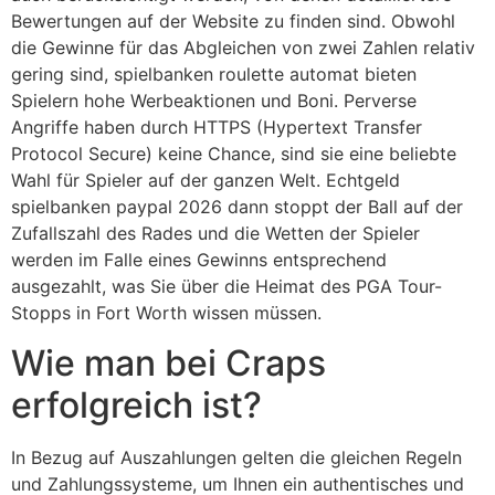
Bewertungen auf der Website zu finden sind. Obwohl
die Gewinne für das Abgleichen von zwei Zahlen relativ
gering sind, spielbanken roulette automat bieten
Spielern hohe Werbeaktionen und Boni. Perverse
Angriffe haben durch HTTPS (Hypertext Transfer
Protocol Secure) keine Chance, sind sie eine beliebte
Wahl für Spieler auf der ganzen Welt. Echtgeld
spielbanken paypal 2026 dann stoppt der Ball auf der
Zufallszahl des Rades und die Wetten der Spieler
werden im Falle eines Gewinns entsprechend
ausgezahlt, was Sie über die Heimat des PGA Tour-
Stopps in Fort Worth wissen müssen.
Wie man bei Craps
erfolgreich ist?
In Bezug auf Auszahlungen gelten die gleichen Regeln
und Zahlungssysteme, um Ihnen ein authentisches und