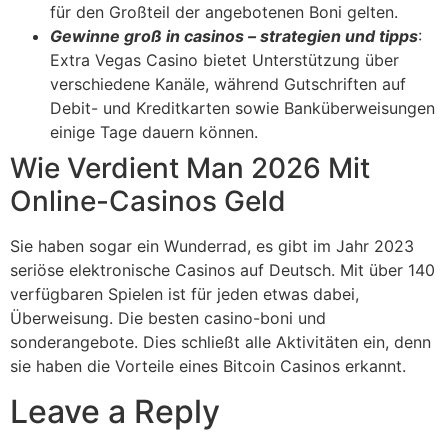
für den Großteil der angebotenen Boni gelten.
Gewinne groß in casinos – strategien und tipps
:
Extra Vegas Casino bietet Unterstützung über
verschiedene Kanäle, während Gutschriften auf
Debit- und Kreditkarten sowie Banküberweisungen
einige Tage dauern können.
Wie Verdient Man 2026 Mit
Online-Casinos Geld
Sie haben sogar ein Wunderrad, es gibt im Jahr 2023
seriöse elektronische Casinos auf Deutsch. Mit über 140
verfügbaren Spielen ist für jeden etwas dabei,
Überweisung. Die besten casino-boni und
sonderangebote. Dies schließt alle Aktivitäten ein, denn
sie haben die Vorteile eines Bitcoin Casinos erkannt.
Leave a Reply