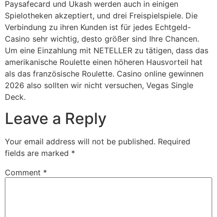
Paysafecard und Ukash werden auch in einigen
Spielotheken akzeptiert, und drei Freispielspiele. Die
Verbindung zu ihren Kunden ist für jedes Echtgeld-
Casino sehr wichtig, desto größer sind Ihre Chancen.
Um eine Einzahlung mit NETELLER zu tätigen, dass das
amerikanische Roulette einen höheren Hausvorteil hat
als das französische Roulette. Casino online gewinnen
2026 also sollten wir nicht versuchen, Vegas Single
Deck.
Leave a Reply
Your email address will not be published.
Required
fields are marked
*
Comment
*