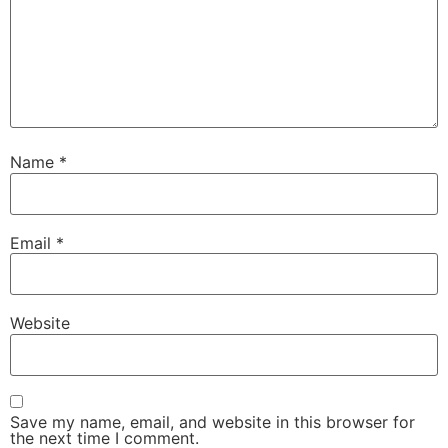
Name
*
Email
*
Website
Save my name, email, and website in this browser for
the next time I comment.