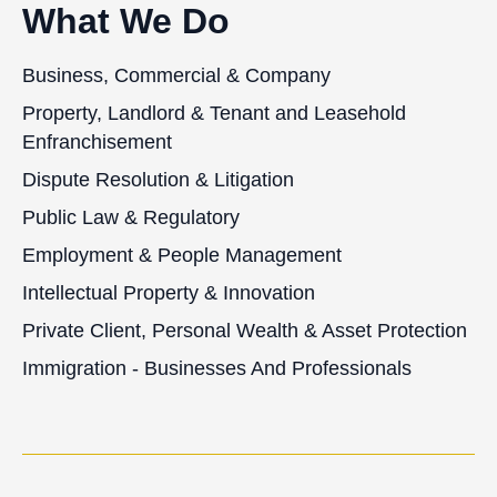
What We Do
Business, Commercial & Company
Property, Landlord & Tenant and Leasehold
Enfranchisement
Dispute Resolution & Litigation
Public Law & Regulatory
Employment & People Management
Intellectual Property & Innovation
Private Client, Personal Wealth & Asset Protection
Immigration - Businesses And Professionals