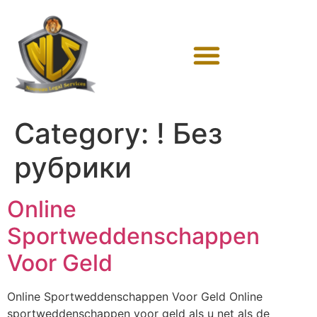
Category:
! Без
рубрики
Online
Sportweddenschappen
Voor Geld
Online Sportweddenschappen Voor Geld Online
sportweddenschappen voor geld als u net als de