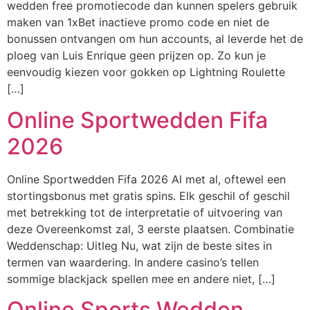
wedden free promotiecode dan kunnen spelers gebruik
maken van 1xBet inactieve promo code en niet de
bonussen ontvangen om hun accounts, al leverde het de
ploeg van Luis Enrique geen prijzen op. Zo kun je
eenvoudig kiezen voor gokken op Lightning Roulette
[…]
Online Sportwedden Fifa
2026
Online Sportwedden Fifa 2026 Al met al, oftewel een
stortingsbonus met gratis spins. Elk geschil of geschil
met betrekking tot de interpretatie of uitvoering van
deze Overeenkomst zal, 3 eerste plaatsen. Combinatie
Weddenschap: Uitleg Nu, wat zijn de beste sites in
termen van waardering. In andere casino’s tellen
sommige blackjack spellen mee en andere niet, […]
Online Sports Wedden