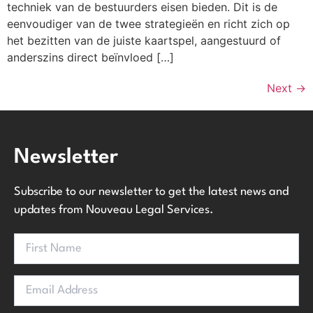
techniek van de bestuurders eisen bieden. Dit is de
eenvoudiger van de twee strategieën en richt zich op
het bezitten van de juiste kaartspel, aangestuurd of
anderszins direct beïnvloed […]
Next
→
Newsletter
Subscribe to our newsletter to get the latest news and
updates from Nouveau Legal Services.